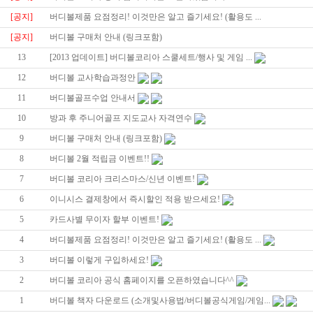
[공지]
버디볼제품 요점정리! 이것만은 알고 즐기세요! (활용도 ...
[공지]
버디볼 구매처 안내 (링크포함)
13
[2013 업데이트] 버디볼코리아 스쿨세트/행사 및 게임 ...
12
버디볼 교사학습과정안
11
버디볼골프수업 안내서
10
방과 후 주니어골프 지도교사 자격연수
9
버디볼 구매처 안내 (링크포함)
8
버디볼 2월 적립금 이벤트!!
7
버디볼 코리아 크리스마스/신년 이벤트!
6
이니시스 결제창에서 즉시할인 적용 받으세요!
5
카드사별 무이자 할부 이벤트!
4
버디볼제품 요점정리! 이것만은 알고 즐기세요! (활용도 ...
3
버디볼 이렇게 구입하세요!
2
버디볼 코리아 공식 홈페이지를 오픈하였습니다^^
1
버디볼 책자 다운로드 (소개및사용법/버디볼공식게임/게임...