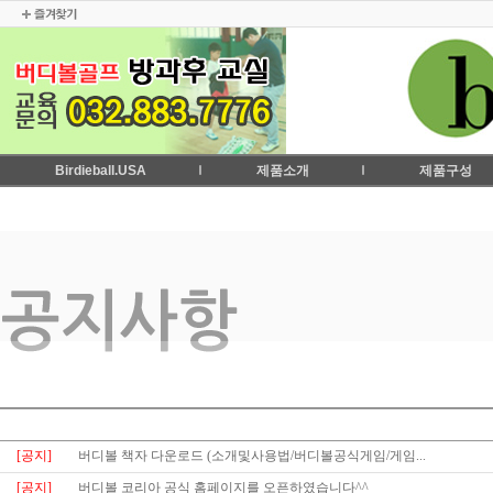
Birdieball.USA
제품소개
제품구성
[공지]
버디볼 책자 다운로드 (소개및사용법/버디볼공식게임/게임...
[공지]
버디볼 코리아 공식 홈페이지를 오픈하였습니다^^