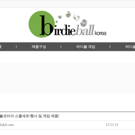
개
제품구성
버디볼 게임
버디볼
버디볼코리아 스쿨세트/행사 및 게임 제품!
kil.com
13.11.11