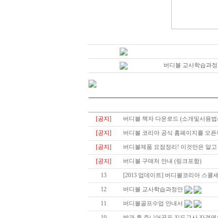
버디볼 교사학습과정
[공지]
버디볼 책자 다운로드 (소개및사용법/
[공지]
버디볼 코리아 공식 홈페이지를 오픈
[공지]
버디볼제품 요점정리! 이것만은 알고 즐
[공지]
버디볼 구매처 안내 (링크포함)
13
[2013 업데이트] 버디볼코리아 스쿨세트
12
버디볼 교사학습과정안
11
버디볼골프수업 안내서
10
방과 후 주니어골프 지도교사 자격연